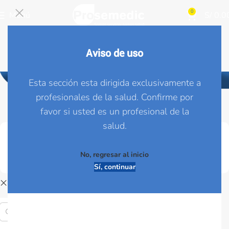
0
Menú
S/
0.0
Aviso de uso
PRODUCTOS
Esta sección esta dirigida exclusivamente a
profesionales de la salud. Confirme por
favor si usted es un profesional de la
salud.
Inicio
Productos
Mostrando el único resultado
No, regresar al inicio
Ver barra lateral
Sí, continuar
Limpiar filtros
HYNAUT