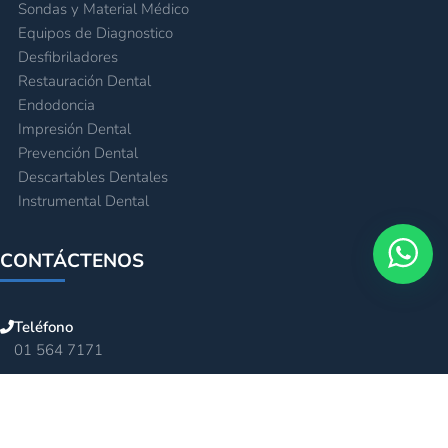
Sondas y Material Médico
Equipos de Diagnostico
Desfibriladores
Restauración Dental
Endodoncia
Impresión Dental
Prevención Dental
Descartables Dentales
Instrumental Dental
CONTÁCTENOS
Teléfono
01 564 7171
Celular
995 998 066